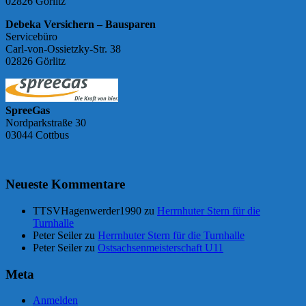
02826 Görlitz
Debeka Versichern – Bausparen
Servicebüro
Carl-von-Ossietzky-Str. 38
02826 Görlitz
SpreeGas
Nordparkstraße 30
03044 Cottbus
Neueste Kommentare
TTSVHagenwerder1990
zu
Herrnhuter Stern für die
Turnhalle
Peter Seiler
zu
Herrnhuter Stern für die Turnhalle
Peter Seiler
zu
Ostsachsenmeisterschaft U11
Meta
Anmelden