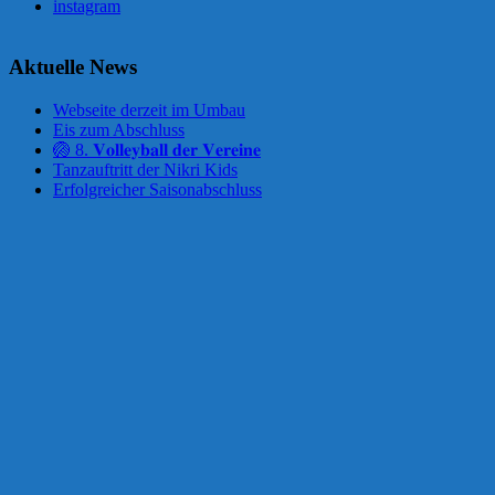
instagram
Aktuelle News
Webseite derzeit im Umbau
Eis zum Abschluss
🏐 8. 𝐕𝐨𝐥𝐥𝐞𝐲𝐛𝐚𝐥𝐥 𝐝𝐞𝐫 𝐕𝐞𝐫𝐞𝐢𝐧𝐞
Tanzauftritt der Nikri Kids
Erfolgreicher Saisonabschluss