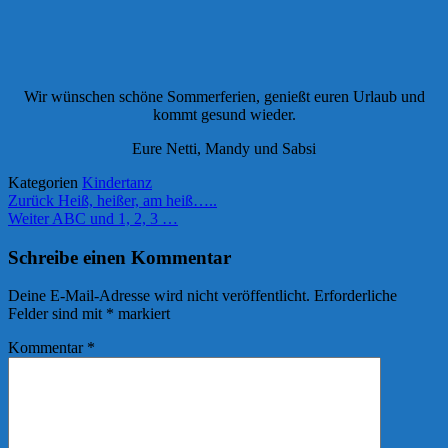
Wir wünschen schöne Sommerferien, genießt euren Urlaub und
kommt gesund wieder.
Eure Netti, Mandy und Sabsi
Kategorien
Kindertanz
Beitragsnavigation
Zurück
Heiß, heißer, am heiß…..
Weiter
ABC und 1, 2, 3 …
Schreibe einen Kommentar
Deine E-Mail-Adresse wird nicht veröffentlicht.
Erforderliche
Felder sind mit
*
markiert
Kommentar
*