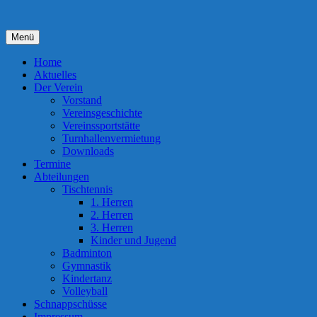
Zum
Inhalt
springen
Menü
Home
Aktuelles
Der Verein
Vorstand
Vereinsgeschichte
Vereinssportstätte
Turnhallenvermietung
Downloads
Termine
Abteilungen
Tischtennis
1. Herren
2. Herren
3. Herren
Kinder und Jugend
Badminton
Gymnastik
Kindertanz
Volleyball
Schnappschüsse
Impressum