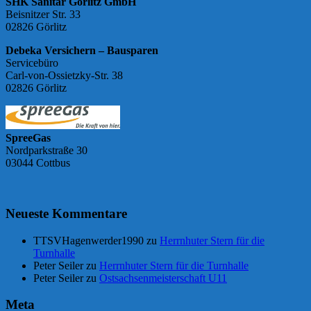
SHK Sanitär Görlitz GmbH
Beisnitzer Str. 33
02826 Görlitz
Debeka Versichern – Bausparen
Servicebüro
Carl-von-Ossietzky-Str. 38
02826 Görlitz
SpreeGas
Nordparkstraße 30
03044 Cottbus
Neueste Kommentare
TTSVHagenwerder1990
zu
Herrnhuter Stern für die
Turnhalle
Peter Seiler
zu
Herrnhuter Stern für die Turnhalle
Peter Seiler
zu
Ostsachsenmeisterschaft U11
Meta