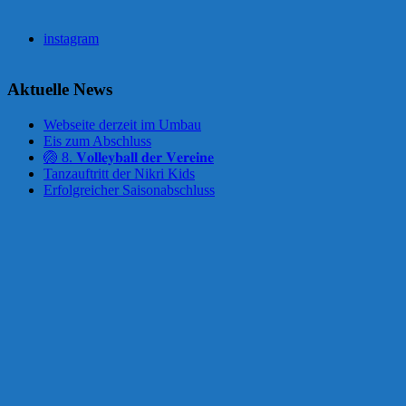
instagram
Aktuelle News
Webseite derzeit im Umbau
Eis zum Abschluss
🏐 8. 𝐕𝐨𝐥𝐥𝐞𝐲𝐛𝐚𝐥𝐥 𝐝𝐞𝐫 𝐕𝐞𝐫𝐞𝐢𝐧𝐞
Tanzauftritt der Nikri Kids
Erfolgreicher Saisonabschluss