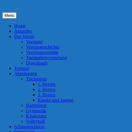
Zum
Inhalt
springen
Menü
Home
Aktuelles
Der Verein
Vorstand
Vereinsgeschichte
Vereinssportstätte
Turnhallenvermietung
Downloads
Termine
Abteilungen
Tischtennis
1. Herren
2. Herren
3. Herren
Kinder und Jugend
Badminton
Gymnastik
Kindertanz
Volleyball
Schnappschüsse
Impressum