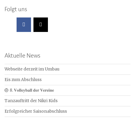
Folgt uns
Aktuelle News
Webseite derzeit im Umbau
Eis zum Abschluss
🏐 8. 𝐕𝐨𝐥𝐥𝐞𝐲𝐛𝐚𝐥𝐥 𝐝𝐞𝐫 𝐕𝐞𝐫𝐞𝐢𝐧𝐞
Tanzauftritt der Nikri Kids
Erfolgreicher Saisonabschluss