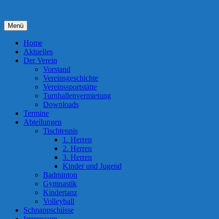
Zum
Inhalt
springen
Menü
Home
Aktuelles
Der Verein
Vorstand
Vereinsgeschichte
Vereinssportstätte
Turnhallenvermietung
Downloads
Termine
Abteilungen
Tischtennis
1. Herren
2. Herren
3. Herren
Kinder und Jugend
Badminton
Gymnastik
Kindertanz
Volleyball
Schnappschüsse
Impressum