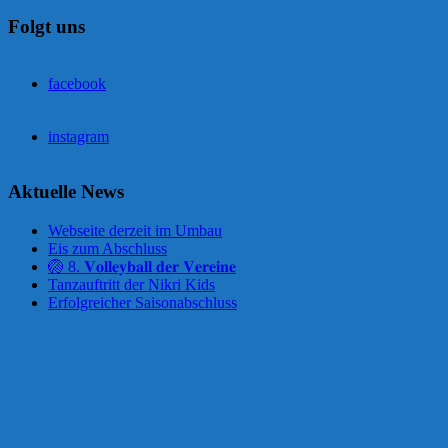
Folgt uns
facebook
instagram
Aktuelle News
Webseite derzeit im Umbau
Eis zum Abschluss
🏐 8. 𝐕𝐨𝐥𝐥𝐞𝐲𝐛𝐚𝐥𝐥 𝐝𝐞𝐫 𝐕𝐞𝐫𝐞𝐢𝐧𝐞
Tanzauftritt der Nikri Kids
Erfolgreicher Saisonabschluss