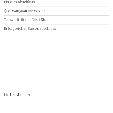
Eis zum Abschluss
🏐 8. 𝐕𝐨𝐥𝐥𝐞𝐲𝐛𝐚𝐥𝐥 𝐝𝐞𝐫 𝐕𝐞𝐫𝐞𝐢𝐧𝐞
Tanzauftritt der Nikri Kids
Erfolgreicher Saisonabschluss
Unterstützer