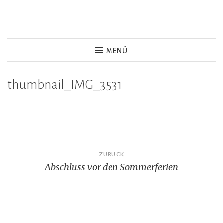
Zum
Inhalt
springen
MENÜ
thumbnail_IMG_3531
Beitragsnavigation
ZURÜCK
Abschluss vor den Sommerferien