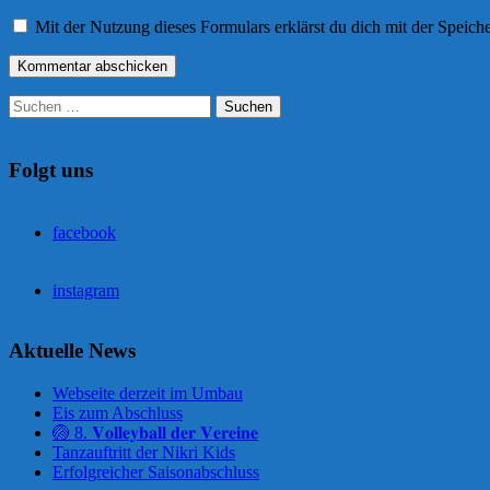
Mit der Nutzung dieses Formulars erklärst du dich mit der Speic
Suchen
nach:
Folgt uns
facebook
instagram
Aktuelle News
Webseite derzeit im Umbau
Eis zum Abschluss
🏐 8. 𝐕𝐨𝐥𝐥𝐞𝐲𝐛𝐚𝐥𝐥 𝐝𝐞𝐫 𝐕𝐞𝐫𝐞𝐢𝐧𝐞
Tanzauftritt der Nikri Kids
Erfolgreicher Saisonabschluss