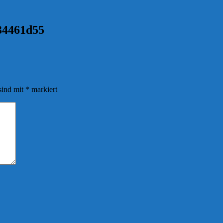
34461d55
sind mit
*
markiert