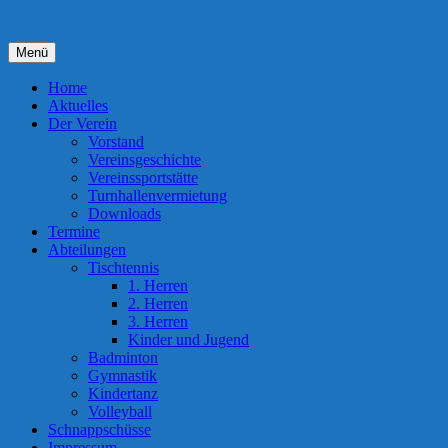
Zum
Inhalt
springen
Menü
Home
Aktuelles
Der Verein
Vorstand
Vereinsgeschichte
Vereinssportstätte
Turnhallenvermietung
Downloads
Termine
Abteilungen
Tischtennis
1. Herren
2. Herren
3. Herren
Kinder und Jugend
Badminton
Gymnastik
Kindertanz
Volleyball
Schnappschüsse
Impressum