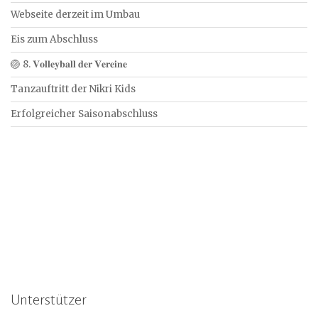
Webseite derzeit im Umbau
Eis zum Abschluss
🏐 8. 𝐕𝐨𝐥𝐥𝐞𝐲𝐛𝐚𝐥𝐥 𝐝𝐞𝐫 𝐕𝐞𝐫𝐞𝐢𝐧𝐞
Tanzauftritt der Nikri Kids
Erfolgreicher Saisonabschluss
Unterstützer