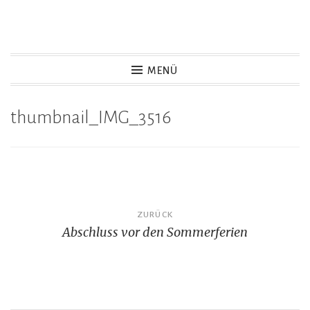
Zum
Inhalt
springen
MENÜ
thumbnail_IMG_3516
Beitragsnavigation
ZURÜCK
Abschluss vor den Sommerferien