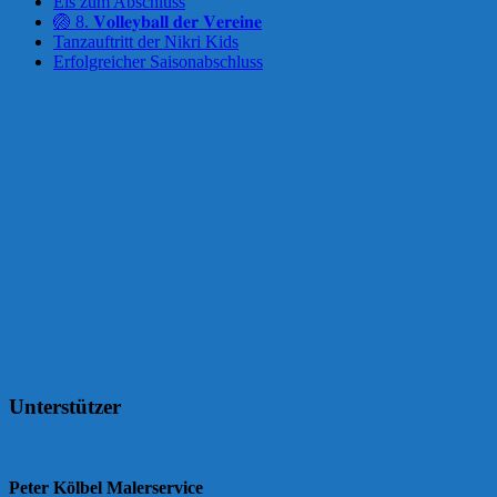
Eis zum Abschluss
🏐 8. 𝐕𝐨𝐥𝐥𝐞𝐲𝐛𝐚𝐥𝐥 𝐝𝐞𝐫 𝐕𝐞𝐫𝐞𝐢𝐧𝐞
Tanzauftritt der Nikri Kids
Erfolgreicher Saisonabschluss
Unterstützer
Peter Kölbel Malerservice