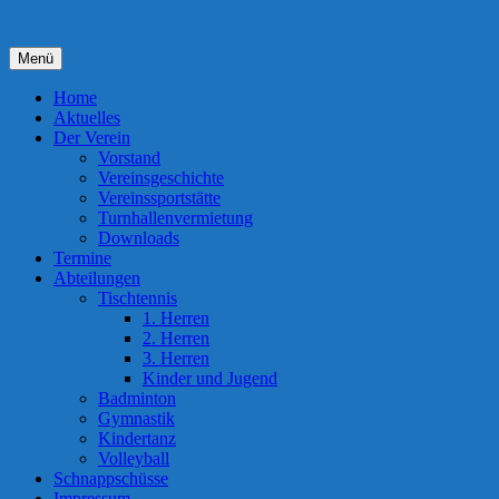
Zum
Inhalt
springen
Menü
Home
Aktuelles
Der Verein
Vorstand
Vereinsgeschichte
Vereinssportstätte
Turnhallenvermietung
Downloads
Termine
Abteilungen
Tischtennis
1. Herren
2. Herren
3. Herren
Kinder und Jugend
Badminton
Gymnastik
Kindertanz
Volleyball
Schnappschüsse
Impressum