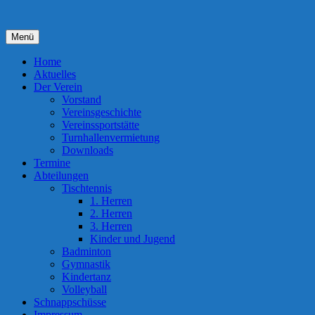
Zum
Inhalt
springen
Menü
Home
Aktuelles
Der Verein
Vorstand
Vereinsgeschichte
Vereinssportstätte
Turnhallenvermietung
Downloads
Termine
Abteilungen
Tischtennis
1. Herren
2. Herren
3. Herren
Kinder und Jugend
Badminton
Gymnastik
Kindertanz
Volleyball
Schnappschüsse
Impressum