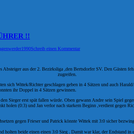
ÜHRER !!
genwerder1990
Schreib einen Kommentar
 Absteiger aus der 2. Bezirksliga ,den Bertsdorfer SV. Den Gästen feh
zugreifen.
sten sich Wittek/Richter geschlagen geben in 4 Sätzen und auch Harald
onnten ihr Doppel in 4 Sätzen gewinnen.
 den Sieger erst spät fallen würde. Oben gewann Andre sein Spiel gegen
kt holen (0:3) und Jan verlor nach starkem Beginn ,verdient gegen Rich
chsetzen gegen Frieser und Patrick könnte Wittek mit 3:0 sicher bezwi
 holten beide einen einen 3:0 Sieg . Damit war klar, der Endstand in ei