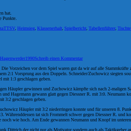
en hat.
e Punkte.
rzaTTSV
,
Heimsieg
,
Klassenerhalt
,
Spielbericht
,
Tabellenführer
,
Tischte
Hagenwerder1990
Schreib einen Kommentar
l. Die Vorzeichen vor dem Spiel waren gut da wir auf alle Stammkräfte 
it einem 2:1 Vorsprung aus den Doppeln. Schneider/Zuchowicz siegten 
l mit 1:3 geschlagen geben.
0 gegen Häupler gewinnen und Zuchowicz kämpfte sich nach 2-maligen S
den und Hagemann gewann glatt gegen Diessner R. mit 3:0. Neumann ko
t 3:2 geschlagen geben.
uchowicz Häupler mit 3:2 niederringen konnte und für unseren 8. Punk
:3. Währenddessen tat sich Frommelt schwer gegen Diessner R. und ko
rage noch wie hoch. Am Ende gewannen Neumann und Knopf im unteren P
k Dittrich der nicht nur als Motivator sondern auch als Taktikgeber am