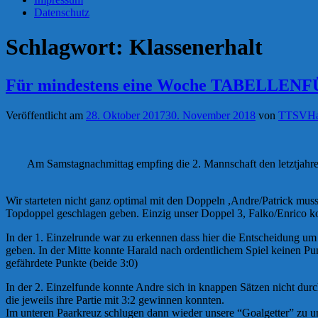
Datenschutz
Schlagwort:
Klassenerhalt
Für mindestens eine Woche TABELLENF
Veröffentlicht am
28. Oktober 2017
30. November 2018
von
TTSVHa
Am Samstagnachmittag empfing die 2. Mannschaft den letztjahres
Wir starteten nicht ganz optimal mit den Doppeln ,Andre/Patrick mus
Topdoppel geschlagen geben. Einzig unser Doppel 3, Falko/Enrico k
In der 1. Einzelrunde war zu erkennen dass hier die Entscheidung um
geben. In der Mitte konnte Harald nach ordentlichem Spiel keinen Pun
gefährdete Punkte (beide 3:0)
In der 2. Einzelfunde konnte Andre sich in knappen Sätzen nicht dur
die jeweils ihre Partie mit 3:2 gewinnen konnten.
Im unteren Paarkreuz schlugen dann wieder unsere “Goalgetter” zu und