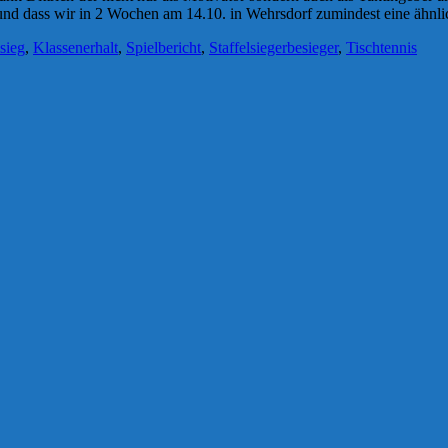
 und dass wir in 2 Wochen am 14.10. in Wehrsdorf zumindest eine ähnl
sieg
,
Klassenerhalt
,
Spielbericht
,
Staffelsiegerbesieger
,
Tischtennis