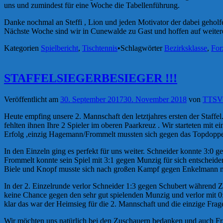
uns und zumindest für eine Woche die Tabellenführung.
Danke nochmal an Steffi , Lion und jeden Motivator der dabei geholf
Nächste Woche sind wir in Cunewalde zu Gast und hoffen auf weiter
Kategorien
Spielbericht
,
Tischtennis
•
Schlagwörter
Bezirksklasse
,
Fo
STAFFELSIEGERBESIEGER !!!
Veröffentlicht am
30. September 2017
30. November 2018
von
TTSV
Heute empfing unsere 2. Mannschaft den letztjahres ersten der Staffe
fehlten ihnen Ihre 2 Spieler im oberen Paarkreuz . Wir starteten m
Erfolg ,einzig Hagemann/Frommelt mussten sich g
egen das Topdoppe
In den Einzeln ging es perfekt für uns weiter. Schneider konnte 3:
Frommelt konnte sein Spiel mit 3:1 gegen Munzig für sich entschei
Biele und Knopf musste sich nach großen Kampf gegen Enkelmann mi
In der 2. Einzelrunde verlor Schneider 1:3 gegen Schubert während Z
keine Chance gegen den sehr gut spielenden Munzig und verlor mit 0
klar das war der Heimsieg für die 2. Mannschaft und die einzige F
Wir möchten uns natürlich bei den Zuschauern bedanken und auch Fran