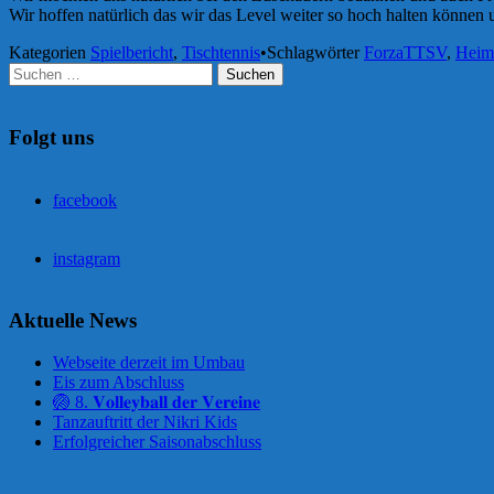
Wir hoffen natürlich das wir das Level weiter so hoch halten können
Kategorien
Spielbericht
,
Tischtennis
•
Schlagwörter
ForzaTTSV
,
Heim
Suchen
nach:
Folgt uns
facebook
instagram
Aktuelle News
Webseite derzeit im Umbau
Eis zum Abschluss
🏐 8. 𝐕𝐨𝐥𝐥𝐞𝐲𝐛𝐚𝐥𝐥 𝐝𝐞𝐫 𝐕𝐞𝐫𝐞𝐢𝐧𝐞
Tanzauftritt der Nikri Kids
Erfolgreicher Saisonabschluss