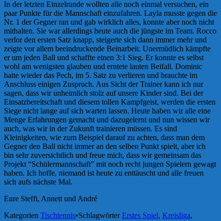
In der letzten Einzelrunde wollten alle noch einmal versuchen, ein
paar Punkte für die Mannschaft einzufahren. Layla musste gegen die
Nr. 1 der Gegner ran und gab wirklich alles, konnte aber noch nicht
mithalten. Sie war allerdings heute auch die jüngste im Team. Rocco
verlor den ersten Satz knapp, steigerte sich dann immer mehr und
zeigte vor allem beeindruckende Beinarbeit. Unermüdlich kämpfte
er um jeden Ball und schaffte einen 3:1 Sieg. Er konnte es selbst
wohl am wenigsten glauben und erntete lauten Beifall. Dominic
hatte wieder das Pech, im 5. Satz zu verlieren und brauchte im
Anschluss einigen Zuspruch. Aus Sicht der Trainer kann ich nur
sagen, dass wir unheimlich stolz auf unsere Kinder sind. Bei der
Einsatzbereitschaft und diesem tollen Kampfgeist, werden die ersten
Siege nicht lange auf sich warten lassen. Heute haben wir alle eine
Menge Erfahrungen gemacht und dazugelernt und nun wissen wir
auch, was wir in der Zukunft trainieren müssen. Es sind
Kleinigkeiten, wie zum Beispiel darauf zu achten, dass man dem
Gegner den Ball nicht immer an den selben Punkt spielt, aber ich
bin sehr zuversichtlich und freue mich, dass wir gemeinsam das
Projekt “Schülermannschaft” mit noch recht jungen Spielern gewagt
haben. Ich hoffe, niemand ist heute zu enttäuscht und alle freuen
sich aufs nächste Mal.
Eure Steffi, Annett und André
Kategorien
Tischtennis
•
Schlagwörter
Erstes Spiel
,
Kreisliga
,