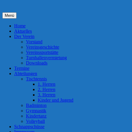
Zum
Inhalt
springen
Menü
Home
Aktuelles
Der Verein
Vorstand
Vereinsgeschichte
Vereinssportstätte
Turnhallenvermietung
Downloads
Termine
Abteilungen
Tischtennis
1. Herren
2. Herren
3. Herren
Kinder und Jugend
Badminton
Gymnastik
Kindertanz
Volleyball
Schnappschüsse
Impressum