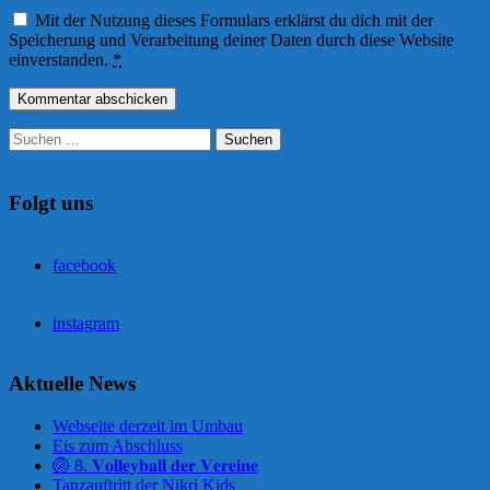
Mit der Nutzung dieses Formulars erklärst du dich mit der
Speicherung und Verarbeitung deiner Daten durch diese Website
einverstanden.
*
Suchen
nach:
Folgt uns
facebook
instagram
Aktuelle News
Webseite derzeit im Umbau
Eis zum Abschluss
🏐 8. 𝐕𝐨𝐥𝐥𝐞𝐲𝐛𝐚𝐥𝐥 𝐝𝐞𝐫 𝐕𝐞𝐫𝐞𝐢𝐧𝐞
Tanzauftritt der Nikri Kids