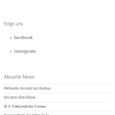
Folgt uns
facebook
instagram
Aktuelle News
Webseite derzeit im Umbau
Eis zum Abschluss
🏐 8. 𝐕𝐨𝐥𝐥𝐞𝐲𝐛𝐚𝐥𝐥 𝐝𝐞𝐫 𝐕𝐞𝐫𝐞𝐢𝐧𝐞