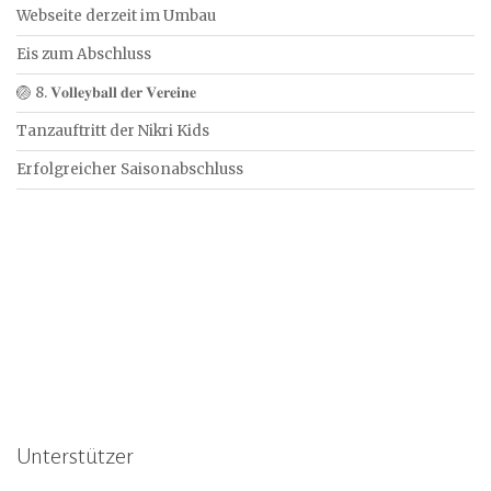
Webseite derzeit im Umbau
Eis zum Abschluss
🏐 8. 𝐕𝐨𝐥𝐥𝐞𝐲𝐛𝐚𝐥𝐥 𝐝𝐞𝐫 𝐕𝐞𝐫𝐞𝐢𝐧𝐞
Tanzauftritt der Nikri Kids
Erfolgreicher Saisonabschluss
Unterstützer