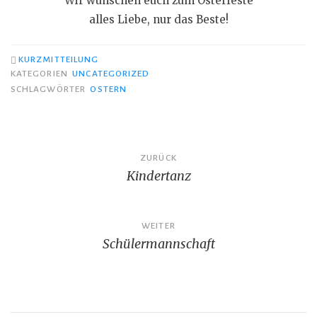
Wir wünschen euch zum Osterfeste
alles Liebe, nur das Beste!
KURZMITTEILUNG
KATEGORIEN
UNCATEGORIZED
SCHLAGWÖRTER
OSTERN
Beitragsnavigation
ZURÜCK
Kindertanz
WEITER
Schülermannschaft