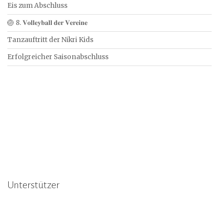
Eis zum Abschluss
🏐 8. 𝐕𝐨𝐥𝐥𝐞𝐲𝐛𝐚𝐥𝐥 𝐝𝐞𝐫 𝐕𝐞𝐫𝐞𝐢𝐧𝐞
Tanzauftritt der Nikri Kids
Erfolgreicher Saisonabschluss
Unterstützer