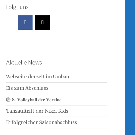
Folgt uns
Aktuelle News
Webseite derzeit im Umbau
Eis zum Abschluss
🏐 8. 𝐕𝐨𝐥𝐥𝐞𝐲𝐛𝐚𝐥𝐥 𝐝𝐞𝐫 𝐕𝐞𝐫𝐞𝐢𝐧𝐞
Tanzauftritt der Nikri Kids
Erfolgreicher Saisonabschluss