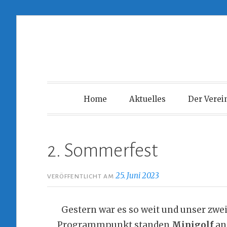
Zum
Inhalt
springen
Home
Aktuelles
Der Verei
2. Sommerfest
25. Juni 2023
VERÖFFENTLICHT AM
Gestern war es so weit und unser zwe
Programmpunkt standen
Minigolf
an