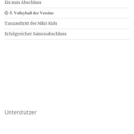
Eis zum Abschluss
🏐 8. 𝐕𝐨𝐥𝐥𝐞𝐲𝐛𝐚𝐥𝐥 𝐝𝐞𝐫 𝐕𝐞𝐫𝐞𝐢𝐧𝐞
Tanzauftritt der Nikri Kids
Erfolgreicher Saisonabschluss
Unterstützer