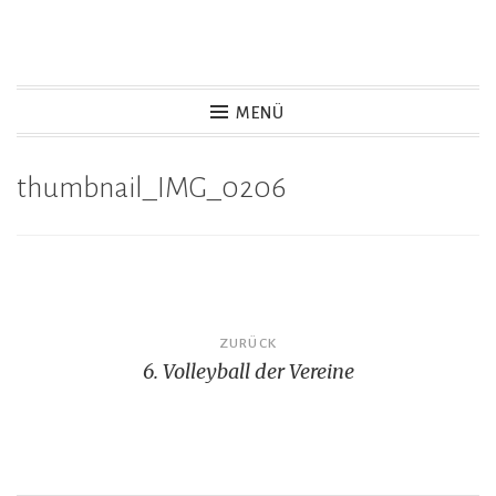
Zum
Inhalt
springen
MENÜ
thumbnail_IMG_0206
Beitragsnavigation
ZURÜCK
6. Volleyball der Vereine