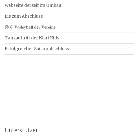
Webseite derzeit im Umbau
Eis zum Abschluss
🏐 8. 𝐕𝐨𝐥𝐥𝐞𝐲𝐛𝐚𝐥𝐥 𝐝𝐞𝐫 𝐕𝐞𝐫𝐞𝐢𝐧𝐞
Tanzauftritt der Nikri Kids
Erfolgreicher Saisonabschluss
Unterstützer