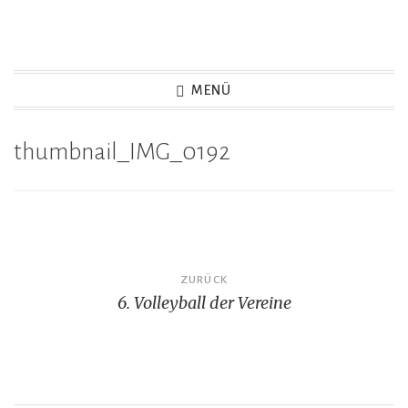
Zum
Inhalt
springen
MENÜ
thumbnail_IMG_0192
Beitragsnavigation
ZURÜCK
6. Volleyball der Vereine