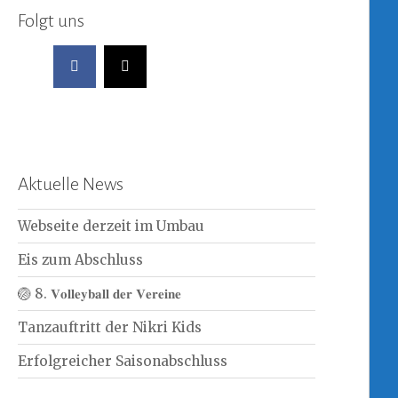
Folgt uns
Aktuelle News
Webseite derzeit im Umbau
Eis zum Abschluss
🏐 8. 𝐕𝐨𝐥𝐥𝐞𝐲𝐛𝐚𝐥𝐥 𝐝𝐞𝐫 𝐕𝐞𝐫𝐞𝐢𝐧𝐞
Tanzauftritt der Nikri Kids
Erfolgreicher Saisonabschluss