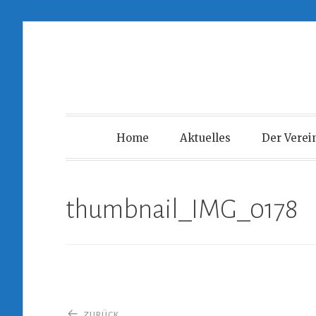
Zum
Inhalt
springen
Home
Aktuelles
Der Verei
thumbnail_IMG_0178
Beitragsnavigation
ZURÜCK