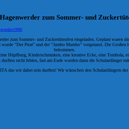
 Hagenwerder zum Sommer- und Zuckertüte
werder1990
der zum Sommer- und Zuckertütenfest eingeladen. Geplant waren di
omit wurde “Der Pirat” und der “Jambo Mambo” vorgetanzt. Die Großen 
bekommen.
 eine Hüpfbu
rg, Kinderschminken, eine kreative Ecke, eine Tombola, e
e
durften nicht fehlen, fast am Ende wurden dann die Schulanfänger mi
TA das wir dabei sein durften! Wir wünschen den Schulanfängern der