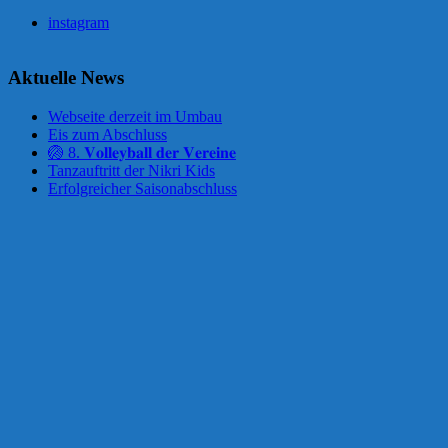
instagram
Aktuelle News
Webseite derzeit im Umbau
Eis zum Abschluss
🏐 8. 𝐕𝐨𝐥𝐥𝐞𝐲𝐛𝐚𝐥𝐥 𝐝𝐞𝐫 𝐕𝐞𝐫𝐞𝐢𝐧𝐞
Tanzauftritt der Nikri Kids
Erfolgreicher Saisonabschluss