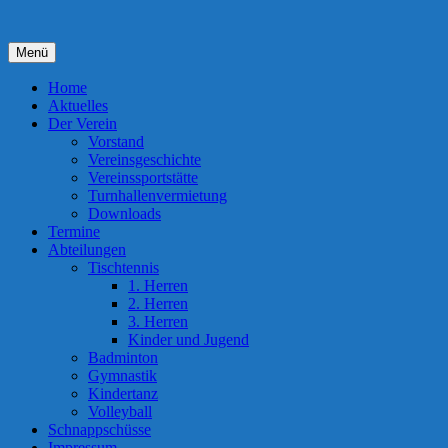
Zum
Inhalt
springen
Menü
Home
Aktuelles
Der Verein
Vorstand
Vereinsgeschichte
Vereinssportstätte
Turnhallenvermietung
Downloads
Termine
Abteilungen
Tischtennis
1. Herren
2. Herren
3. Herren
Kinder und Jugend
Badminton
Gymnastik
Kindertanz
Volleyball
Schnappschüsse
Impressum