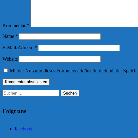
Kommentar
*
Name
*
E-Mail-Adresse
*
Website
Mit der Nutzung dieses Formulars erklärst du dich mit der Speic
Suchen
nach:
Folgt uns
facebook