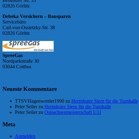
Beisnitzer Str. 33
02826 Görlitz
Debeka Versichern – Bausparen
Servicebüro
Carl-von-Ossietzky-Str. 38
02826 Görlitz
SpreeGas
Nordparkstraße 30
03044 Cottbus
Neueste Kommentare
TTSVHagenwerder1990
zu
Herrnhuter Stern für die Turnhalle
Peter Seiler
zu
Herrnhuter Stern für die Turnhalle
Peter Seiler
zu
Ostsachsenmeisterschaft U11
Meta
Anmelden