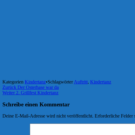
Kategorien
Kindertanz
•
Schlagwörter
Auftritt
,
Kindertanz
Beitragsnavigation
Zurück
Der Osterhase war da
Weiter
2. Grillfest Kindertanz
Schreibe einen Kommentar
Deine E-Mail-Adresse wird nicht veröffentlicht.
Erforderliche Felder 