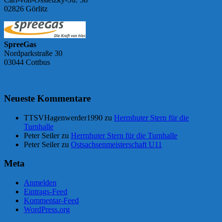
02826 Görlitz
SpreeGas
Nordparkstraße 30
03044 Cottbus
Neueste Kommentare
TTSVHagenwerder1990
zu
Herrnhuter Stern für die
Turnhalle
Peter Seiler
zu
Herrnhuter Stern für die Turnhalle
Peter Seiler
zu
Ostsachsenmeisterschaft U11
Meta
Anmelden
Eintrags-Feed
Kommentar-Feed
WordPress.org