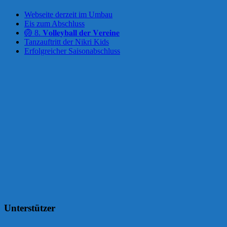
Webseite derzeit im Umbau
Eis zum Abschluss
🏐 8. 𝐕𝐨𝐥𝐥𝐞𝐲𝐛𝐚𝐥𝐥 𝐝𝐞𝐫 𝐕𝐞𝐫𝐞𝐢𝐧𝐞
Tanzauftritt der Nikri Kids
Erfolgreicher Saisonabschluss
Unterstützer