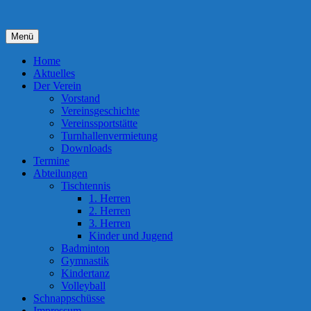
Zum
Inhalt
springen
Menü
Home
Aktuelles
Der Verein
Vorstand
Vereinsgeschichte
Vereinssportstätte
Turnhallenvermietung
Downloads
Termine
Abteilungen
Tischtennis
1. Herren
2. Herren
3. Herren
Kinder und Jugend
Badminton
Gymnastik
Kindertanz
Volleyball
Schnappschüsse
Impressum